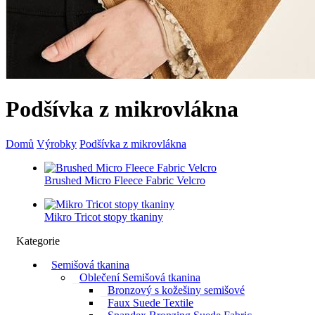
Podšívka z mikrovlákna
Domů
Výrobky
Podšívka z mikrovlákna
Brushed Micro Fleece Fabric Velcro
Mikro Tricot stopy tkaniny
Kategorie
Semišová tkanina
Oblečení Semišová tkanina
Bronzový s kožešiny semišové
Faux Suede Textile