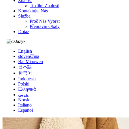
Znalost
Textilní Znalosti
Kontaktujte Nás
Služba
Proč Nás Vybrat
Přepravní Obaly
Dotaz
Jazyk
English
slovenščina
Bai Miaowen
日本語
한국어
Indonesia
Polski
Ελληνικά
عربي
Norsk
Italiano
Español