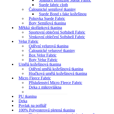
Spandex Bronzing Suede Fabric
Suede fabric cloth
Čalounické semišové tkaniny
Suede Bond s fake kožešinou
Pohovka Suede Fabric
Boty Semišová tkanina
Měkká skořápková tkanina
Sportovní oblečení Softshell Fabric
Venkovní oblečení Softshell Fabric
Velur Fabric
Oděvní velurová tkanina
Čalounické velurové tkaniny
Box Velor Fabric
Boty Velur Fabric
Umělá kožešinová tkanina
Oděvní umělá kožešinová tkanina
Hračková umělá kožešinová tkanina
Micro Fleece Fabric
Příslušenství Micro Fleece Fabric
Deka z mikrovlákna
Podšívka z mikrovlákna
PU tkanina
Deka
Povlak na polštář
100% Polyesterová pletená tkanina