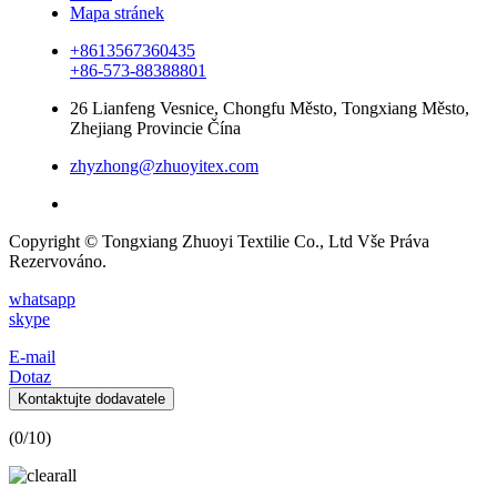
Mapa stránek
+8613567360435
+86-573-88388801
26 Lianfeng Vesnice, Chongfu Město, Tongxiang Město,
Zhejiang Provincie Čína
zhyzhong@zhuoyitex.com
Copyright © Tongxiang Zhuoyi Textilie Co., Ltd Vše Práva
Rezervováno.
whatsapp
skype
E-mail
Dotaz
Kontaktujte dodavatele
(
0
/10)