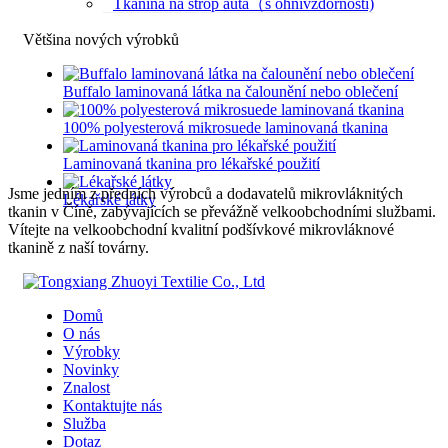
Tkanina na strop auta（s ohnivzdorností)
Většina nových výrobků
Buffalo laminovaná látka na čalounění nebo oblečení
100% polyesterová mikrosuede laminovaná tkanina
Laminovaná tkanina pro lékařské použití
Jsme jedním z předních výrobců a dodavatelů mikrovláknitých
Lékařské látky
tkanin v Číně, zabývajících se převážně velkoobchodními službami.
Vítejte na velkoobchodní kvalitní podšívkové mikrovláknové
tkanině z naší továrny.
Domů
O nás
Výrobky
Novinky
Znalost
Kontaktujte nás
Služba
Dotaz