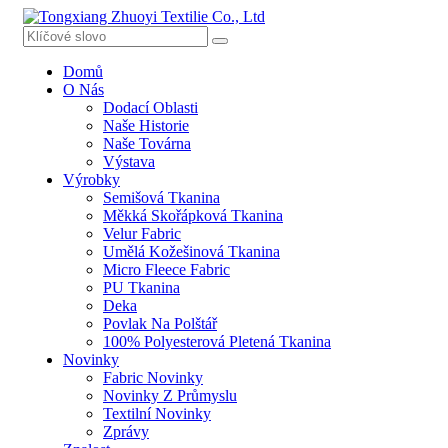
Domů
O Nás
Dodací Oblasti
Naše Historie
Naše Továrna
Výstava
Výrobky
Semišová Tkanina
Měkká Skořápková Tkanina
Velur Fabric
Umělá Kožešinová Tkanina
Micro Fleece Fabric
PU Tkanina
Deka
Povlak Na Polštář
100% Polyesterová Pletená Tkanina
Novinky
Fabric Novinky
Novinky Z Průmyslu
Textilní Novinky
Zprávy